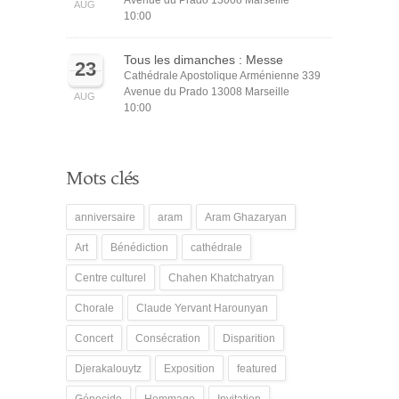
Avenue du Prado 13008 Marseille
AUG
10:00
Tous les dimanches : Messe
23
Cathédrale Apostolique Arménienne 339
Avenue du Prado 13008 Marseille
AUG
10:00
Mots clés
anniversaire
aram
Aram Ghazaryan
Art
Bénédiction
cathédrale
Centre culturel
Chahen Khatchatryan
Chorale
Claude Yervant Harounyan
Concert
Consécration
Disparition
Djerakalouytz
Exposition
featured