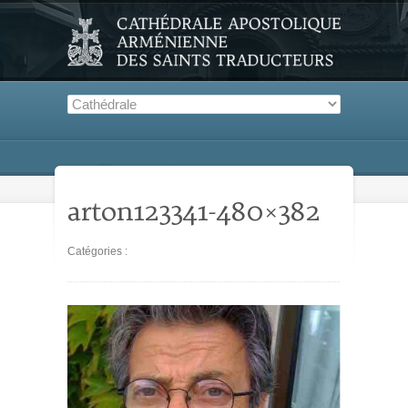
arton123341-480×382
Catégories :