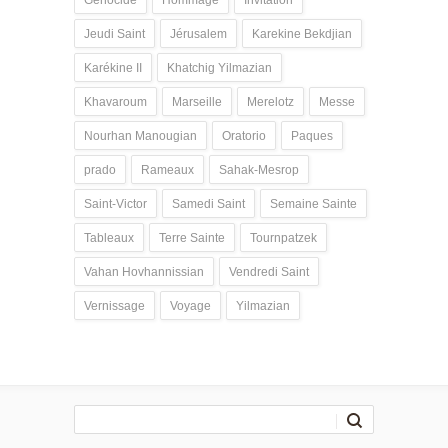
Génocide
Hommage
Invitation
Jeudi Saint
Jérusalem
Karekine Bekdjian
Karékine II
Khatchig Yilmazian
Khavaroum
Marseille
Merelotz
Messe
Nourhan Manougian
Oratorio
Paques
prado
Rameaux
Sahak-Mesrop
Saint-Victor
Samedi Saint
Semaine Sainte
Tableaux
Terre Sainte
Tournpatzek
Vahan Hovhannissian
Vendredi Saint
Vernissage
Voyage
Yilmazian