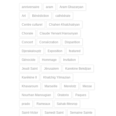
anniversaire
aram
Aram Ghazaryan
Art
Bénédiction
cathédrale
Centre culturel
Chahen Khatchatryan
Chorale
Claude Yervant Harounyan
Concert
Consécration
Disparition
Djerakalouytz
Exposition
featured
Génocide
Hommage
Invitation
Jeudi Saint
Jérusalem
Karekine Bekdjian
Karékine II
Khatchig Yilmazian
Khavaroum
Marseille
Merelotz
Messe
Nourhan Manougian
Oratorio
Paques
prado
Rameaux
Sahak-Mesrop
Saint-Victor
Samedi Saint
Semaine Sainte