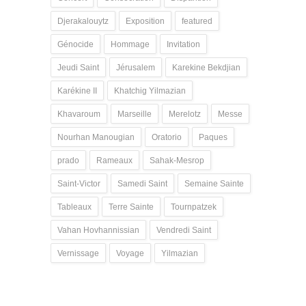
Djerakalouytz
Exposition
featured
Génocide
Hommage
Invitation
Jeudi Saint
Jérusalem
Karekine Bekdjian
Karékine II
Khatchig Yilmazian
Khavaroum
Marseille
Merelotz
Messe
Nourhan Manougian
Oratorio
Paques
prado
Rameaux
Sahak-Mesrop
Saint-Victor
Samedi Saint
Semaine Sainte
Tableaux
Terre Sainte
Tournpatzek
Vahan Hovhannissian
Vendredi Saint
Vernissage
Voyage
Yilmazian