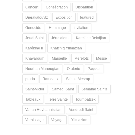
Concert
Consécration
Disparition
Djerakalouytz
Exposition
featured
Génocide
Hommage
Invitation
Jeudi Saint
Jérusalem
Karekine Bekdjian
Karékine II
Khatchig Yilmazian
Khavaroum
Marseille
Merelotz
Messe
Nourhan Manougian
Oratorio
Paques
prado
Rameaux
Sahak-Mesrop
Saint-Victor
Samedi Saint
Semaine Sainte
Tableaux
Terre Sainte
Tournpatzek
Vahan Hovhannissian
Vendredi Saint
Vernissage
Voyage
Yilmazian