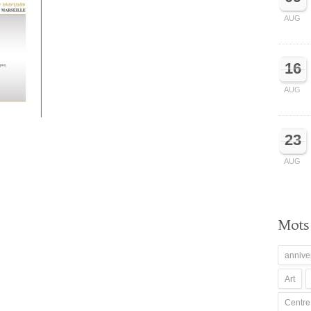
AUG
16
AUG
23
AUG
Mots 
annive
Art
Centre 