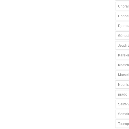
Choral
Concer
Djerak
Génoc
Jeudi 
Kareki
Khatch
Marsei
Nourh
prado
Saint-V
Semain
Tournp