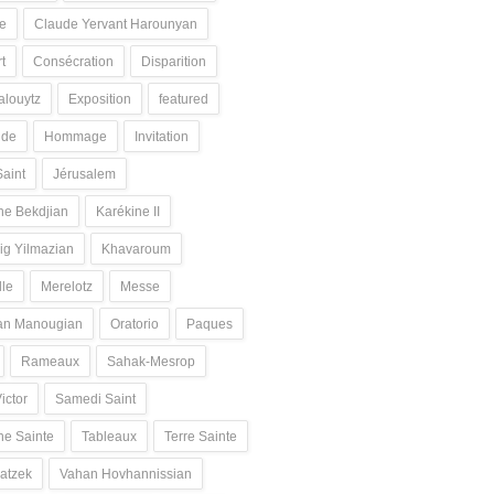
e
Claude Yervant Harounyan
t
Consécration
Disparition
alouytz
Exposition
featured
ide
Hommage
Invitation
Saint
Jérusalem
ne Bekdjian
Karékine II
ig Yilmazian
Khavaroum
lle
Merelotz
Messe
an Manougian
Oratorio
Paques
Rameaux
Sahak-Mesrop
ictor
Samedi Saint
e Sainte
Tableaux
Terre Sainte
atzek
Vahan Hovhannissian