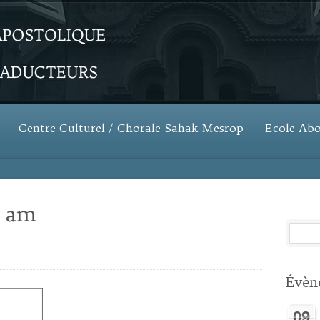
Centre Culturel / Chorale Sahak Mesrop
Ecole Ab
n am
Évèn
09