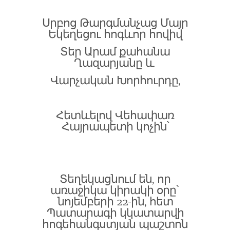
Սրբոց Թարգմանչաց Մայր
Եկեղեցու հոգևոր հովիվ
Տեր Արամ քահանա
Ղազարյանը և
Վարչական Խորհուրդը,
Հետևելով Վեհափառ
Հայրապետի կոչին՝
Տեղեկացնում են, որ
առաջիկա կիրակի օրը՝
նոյեմբերի 22-ին, հետ
Պատարագի կկատարվի
հոգեհանգստյան պաշտոն