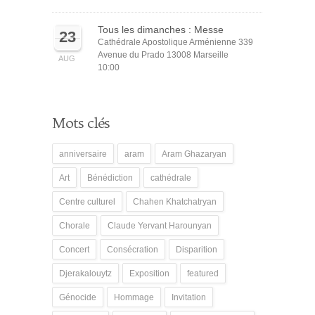
Tous les dimanches : Messe
23
Cathédrale Apostolique Arménienne 339
Avenue du Prado 13008 Marseille
AUG
10:00
Mots clés
anniversaire
aram
Aram Ghazaryan
Art
Bénédiction
cathédrale
Centre culturel
Chahen Khatchatryan
Chorale
Claude Yervant Harounyan
Concert
Consécration
Disparition
Djerakalouytz
Exposition
featured
Génocide
Hommage
Invitation