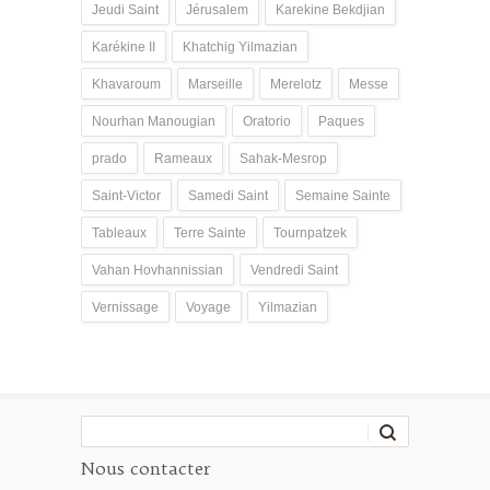
Jeudi Saint
Jérusalem
Karekine Bekdjian
Karékine II
Khatchig Yilmazian
Khavaroum
Marseille
Merelotz
Messe
Nourhan Manougian
Oratorio
Paques
prado
Rameaux
Sahak-Mesrop
Saint-Victor
Samedi Saint
Semaine Sainte
Tableaux
Terre Sainte
Tournpatzek
Vahan Hovhannissian
Vendredi Saint
Vernissage
Voyage
Yilmazian
Nous contacter